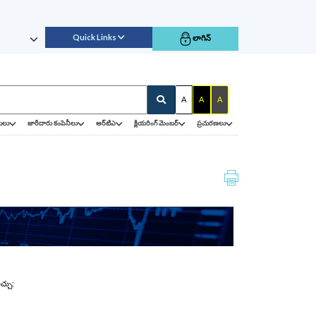
Quick Links
లాగిన్
A
A
A
రులు
జారీదారు కంపెనీలు
ఆర్‌టిఎ
క్లియరింగ్ మెంబర్
ప్రచురణలు
చ్చు: