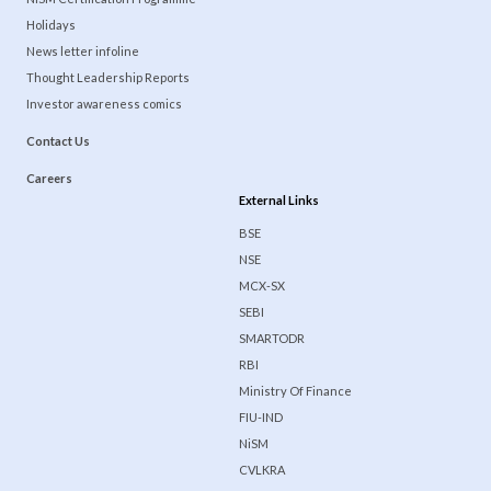
Holidays
News letter infoline
Thought Leadership Reports
Investor awareness comics
Contact Us
Careers
External Links
BSE
NSE
MCX-SX
SEBI
SMARTODR
RBI
Ministry Of Finance
FIU-IND
NiSM
CVLKRA