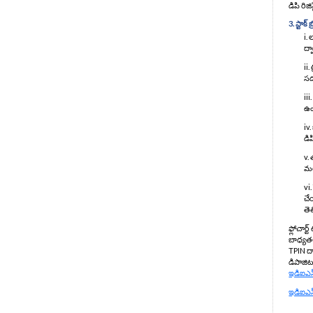
డిపి రి
3. స్టాక్
i. 
ద్
ii
సద
ii
ఉం
iv
డి
v.
మర
vi
చే
తె
ఇడిఐ
లబ్ధిదార
ఫ్లోచార్
యజమా
ట్రాన్స
బాధ్యతల 
బ్రోకర్
TPIN ద్
ఫ్లో
లేదా
డిపాజిటర
డిపి
ఇడిఐఎస్ 
పోర్టల్‌ల
ఇడిఐఎస్ 
ట్రాన్సాక్
ప్రారంభిస