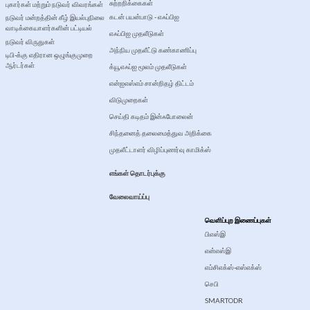
சுற்றறிக்கைகள்
புகார்கள் மற்றும் நடுவர் விவரங்கள்
கடன் பயன்பாடு - எஃப்பிஐ
நடுவர் மன்றத்தின் கீழ் இயல்புநிலை
வாடிக்கையாளர்களின் பட்டியல்
எஃப்பிஐ முதலீடுகள்
நடுவர் விருதுகள்
அந்நிய முதலீட்டு கண்காணிப்பு
டிபி-க்கு எதிரான ஒழுங்குமுறை
ஆர்டர்கள்
க்யூஎஃப்ஐ மூலம் முதலீடுகள்
என்ஐஎஸ்எம் சான்றிதழ் திட்டம்
விடுமுறைகள்
செய்தி கடிதம் இன்ஃபோலைன்
சிந்தனைத் தலைமைத்துவ அறிக்கை
முதலீட்டாளர் விழிப்புணர்வு காமிக்ஸ்
எங்கள் தொடர்புக்கு
வேலைவாய்ப்பு
வெளிப்புற இணைப்புகள்
பிஎஸ்இ
என்எஸ்இ
எம்சிஎக்ஸ்-எஸ்எக்ஸ்
செபி
SMARTODR