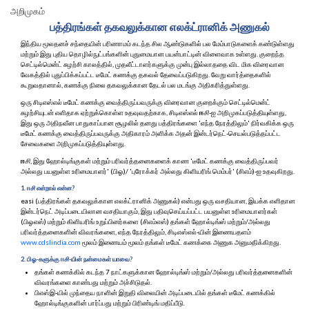
அறிமுகம்
பத்திரங்கள் தகவலுக்கான எலக்ட்ரானிக் அணுகல்
இந்திய மூலதனச் சந்தையின் பரிணாமம் கடந்த சில ஆண்டுகளில் பல மேம்பாடுகளைக் கண்டுள்ளது
மற்றும் இது புதிய தொழில்நுட்பங்களின் புதுமையான பயன்பாட்டின் விளைவாக உள்ளது. குறைந்த
செட்டில்மென்ட் சுழற்சி காலத்தில், முதலீட்டாளர்களுக்கு முன்பு இல்லாததை விட மிக விரைவான
வேகத்தில் புதுப்பிக்கப்பட்ட டீமேட் கணக்கு தகவல் தேவைப்படுகிறது. வேறு வார்த்தைகளில்
கூறுவதானால், கணக்கு நிலை தகவலுக்கான தேடல் பல மடங்கு அதிகரித்துள்ளது.
ஒரு சிடிஎஸ்எல் டீமேட் கணக்கு வைத்திருப்பவருக்கு விரைவான குறைக்கும் செட்டில்மென்ட்
சுழற்சியுடன் எளிதாக ஏற்றுக்கொள்ள உதவுவதற்காக, சிடிஎஸ்எல்
ஈ
சி
-ஐ அறிமுகப்படுத்தியுள்ளது,
இது ஒரு அதிநவீன பாதுகாப்பான சூழலில் தனது பத்திரங்களை 'எந்த நேரத்திலும்' நிர்வகிக்க ஒரு
டீமேட் கணக்கு வைத்திருப்பவருக்கு அதிகாரம் அளிக்க அதன் இன்டர்நெட்-செயல்படுத்தப்பட்ட
சேவைகளை அறிமுகப்படுத்தியுள்ளது.
ஈ
சி
, இது ஹோல்டிங்குகள் மற்றும் பரிவர்த்தனைகளைக் காண 'டீமேட் கணக்கு வைத்திருப்பவர்
அல்லது பயனுள்ள உரிமையாளர்' (பிஓ)/ 'புரோக்கர் அல்லது கிளியரிங் மெம்பர்' (சிஎம்)-ஐ உதவுகிறது.
1.
ஈ
சி
என்றால் என்ன?
easi (பத்திரங்கள் தகவலுக்கான எலக்ட்ரானிக் அணுகல்) என்பது ஒரு வசதியான, இயக்க எளிதான
இன்டர்நெட் அடிப்படையிலான வசதியாகும், இது பதிவுசெய்யப்பட்ட பயனுள்ள உரிமையாளர்கள்
(பிஓஎஸ்) மற்றும் கிளியரிங் உறுப்பினர்களை (சிஎம்எஸ்) தங்கள் ஹோல்டிங்ஸ் மற்றும்/அல்லது
பரிவர்த்தனைகளின் விவரங்களை, எந்த நேரத்திலும், சிடிஎஸ்எல்-யின் இணையதளம்
www.cdslindia.com
மூலம் இணையம் மூலம் தங்கள் டீமேட் கணக்கை அணுக அனுமதிக்கிறது.
2. பிஓ-களுக்கு
ஈ
சி
-யின் நன்மைகள் யாவை?
தங்கள் கணக்கில் கடந்த 7 நாட்களுக்கான ஹோல்டிங்ஸ் மற்றும்/அல்லது பரிவர்த்தனைகளின்
விவரங்களை காண்பது மற்றும் அச்சிடுதல்.
பிஎஸ்இ-யில் முந்தைய நாளின் இறுதி விலையின் அடிப்படையில் தங்கள் டீமேட் கணக்கில்
ஹோல்டிங்குகளின் பார்ப்பது மற்றும் பிரிண்டிங் மதிப்பீடு.