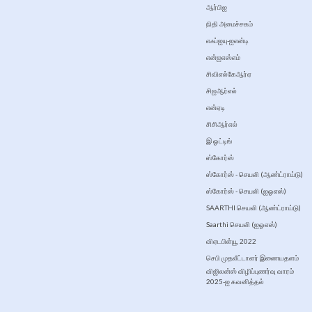
ஆர்பிஐ
நிதி அமைச்சகம்
எஃப்ஐயு-ஐஎன்டி
என்ஐஎஸ்எம்
சிவிஎல்கேஆர்ஏ
சிஐஆர்எல்
என்ஏடி
சிசிஆர்எல்
இ ஓட்டிங்
ஸ்கோர்ஸ்
ஸ்கோர்ஸ் - செயலி (ஆண்ட்ராய்டு)
ஸ்கோர்ஸ் - செயலி (ஐஓஎஸ்)
SAARTHI செயலி (ஆண்ட்ராய்டு)
Saarthi செயலி (ஐஓஎஸ்)
விஏடபிள்யூ 2022
செபி முதலீட்டாளர் இணையதளம்
விஜிலன்ஸ் விழிப்புணர்வு வாரம்
2025-ஐ கவனித்தல்