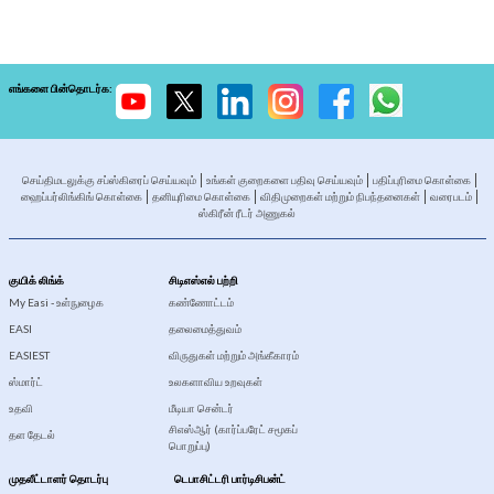
எங்களை பின்தொடர்க:
செய்திமடலுக்கு சப்ஸ்கிரைப் செய்யவும்
உங்கள் குறைகளை பதிவு செய்யவும்
பதிப்புரிமை கொள்கை
ஹைப்பர்லிங்கிங் கொள்கை
தனியுரிமை கொள்கை
விதிமுறைகள் மற்றும் நிபந்தனைகள்
வரைபடம்
ஸ்கிரீன் ரீடர் அணுகல்
குயிக் லிங்க்
சிடிஎஸ்எல் பற்றி
My Easi - உள்நுழைக
கண்ணோட்டம்
EASI
தலைமைத்துவம்
EASIEST
விருதுகள் மற்றும் அங்கீகாரம்
ஸ்மார்ட்
உலகளாவிய உறவுகள்
உதவி
மீடியா சென்டர்
சிஎஸ்ஆர் (கார்ப்பரேட் சமூகப்
தள தேடல்
பொறுப்பு)
முதலீட்டாளர் தொடர்பு
டெபாசிட்டரி பார்டிசிபன்ட்