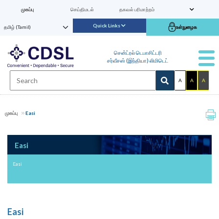
முகப்பு
செய்திமடல்
தகவல் பரிமாற்றம்
Quick Links
உள்நுழைக
சென்ட்ரல் டெபாசிட்டரி
சர்வீசஸ் (இந்தியா) லிமிடெட்
A
A
A
முகப்பு
Easi
Easi
Easi
Easi