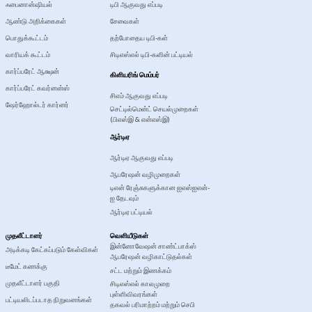
ஃபைனான்ஷியல்
டிபி ஆகுவது எப்படி
ஆண்டு அறிக்கைகள்
சேவைகள்
பொதுக்கூட்டம்
தற்போதைய டிபி-கள்
வாரியக் கூட்டம்
சிடிஎஸ்எல் டிபி-களின் பட்டியல்
கார்ப்பரேட் ஆக்ஷன்
கிளியரிங் மெம்பர்
கார்ப்பரேட் கவர்னன்ஸ்
சிஎம் ஆகுவது எப்படி
ஷேர்ஹோல்டர் கார்னர்
செட்டில்மென்ட் செயல்முறைகள்
(பிஎஸ்இ & என்எஸ்இ)
ஆர்டிஏ
ஆர்டிஏ ஆகுவது எப்படி
ஆபரேஷன் வழிமுறைகள்
டிஎன் ரேஞ்சுகளுக்கான ஐஎஸ்ஐஎன்-
ஐ தேடவும்
ஆர்டிஏ பட்டியல்
முதலீட்டாளர்
வெளியீடுகள்
இன்னோவேஷன் சாண்ட்பாக்ஸ்
அடிக்கடி கேட்கப்படும் கேள்விகள்
ஆபரேஷன் வழிகாட்டுதல்கள்
டீமேட் கணக்கு
சட்ட மற்றும் இணக்கம்
முதலீட்டாளர் பகுதி
சிடிஎஸ்எல் காலமுறை
புள்ளிவிவரங்கள்
பட்டியலிடப்படாத நிறுவனங்கள்
தகவல் பரிமாற்றம் மற்றும் செபி