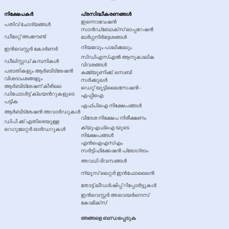
നിക്ഷേപകര്‍
പ്രസിദ്ധീകരണങ്ങൾ
ഇന്നൊവേഷൻ
പതിവ് ചോദ്യങ്ങൾ
സാൻഡ്ബോക്സ് ഓപ്പറേഷൻ
ഡീമാറ്റ് അക്കൗണ്ട്
മാർഗ്ഗനിർദ്ദേശങ്ങൾ
നിയമവും പാലിക്കലും
ഇൻവെസ്റ്റർ കോർണർ
സിഡിഎസ്എൽ ആനുകാലിക
ഡീലിസ്റ്റഡ് കമ്പനികൾ
വിവരങ്ങൾ
പരാതികളും ആര്‍ബിട്രേഷന്‍
കമ്മ്യൂണിക്ക്, സെബി
വിശദാംശങ്ങളും
സർക്കുലർ
ആർബിട്രേഷന് കീഴിലെ
ഡെറ്റ് യൂട്ടിലൈസേഷൻ -
ഡിഫോൾട്ട് ക്ലയന്‍റുകളുടെ
എഫ്പിഐ
പട്ടിക
എഫ്‌പിഐ നിക്ഷേപങ്ങൾ
ആർബിട്രേഷൻ അവാർഡുകൾ
വിദേശ നിക്ഷേപ നിരീക്ഷണം
ഡിപി ക്ക് എതിരെയുള്ള
ക്യുഎഫ്ഐ യുടെ
റെഗുലേറ്റർ ഓർഡറുകൾ
നിക്ഷേപങ്ങൾ
എൻഐഎസ്എം
സർട്ടിഫിക്കേഷൻ പ്രോഗ്രാം
അവധി ദിവസങ്ങള്‍
ന്യൂസ് ലെറ്റർ ഇൻഫോലൈൻ
തോട്ട് ലീഡർഷിപ്പ് റിപ്പോർട്ടുകൾ
ഇൻവെസ്റ്റർ അവെയർനെസ്
കോമിക്‌സ്
ഞങ്ങളെ ബന്ധപ്പെടുക