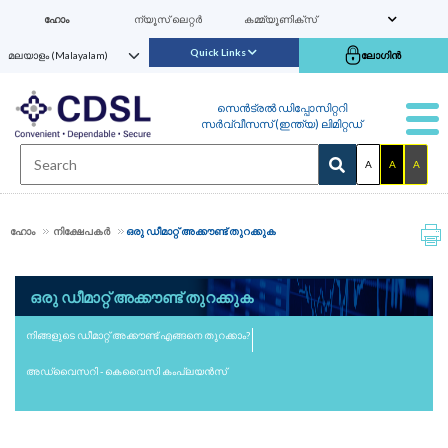
ഹോം
ന്യൂസ് ലെറ്റര്‍
കമ്മ്യൂണിക്സ്
Quick Links
ലോഗിൻ
സെൻട്രൽ ഡിപ്പോസിറ്ററി
സർവ്വീസസ് (ഇന്ത്യ) ലിമിറ്റഡ്
A
A
A
ഹോം
നിക്ഷേപകര്‍
ഒരു ഡീമാറ്റ് അക്കൗണ്ട് തുറക്കുക
ഒരു ഡീമാറ്റ് അക്കൗണ്ട് തുറക്കുക
നിങ്ങളുടെ ഡീമാറ്റ് അക്കൗണ്ട് എങ്ങനെ തുറക്കാം?
അഡ്വൈസറി - കെവൈസി കംപ്ലയൻസ്