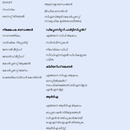
SMART
ആഗോള ബന്ധങ്ങൾ
സഹായം
മീഡിയ സെന്‍റർ
സൈറ്റ് തിരയൽ
സി‍എസ്‍ആര്‍ (കോർപ്പറേറ്റ്
സാമൂഹിക ഉത്തരവാദിത്തം)
നിക്ഷേപക ബന്ധങ്ങൾ
ഡിപ്പോസിറ്ററി പാർട്ടിസിപ്പന്‍റ്
സാമ്പത്തികം
എങ്ങനെ ഡിപി ആകാം
വാര്‍ഷിക റിപ്പോര്‍ട്ട്
സർവ്വീസുകൾ
ജനറല്‍ മീറ്റിംഗ്
നിലവിലെ ഡിപി
സിഡിഎസ്എൽ ഡിപികളുടെ
ബോർഡ് മീറ്റിംഗ്
പട്ടിക
കോർപ്പറേറ്റ് ആക്ഷൻ
ക്ലിയറിംഗ് മെംബർ
കോർപ്പറേറ്റ് ഭരണം
എങ്ങനെ സിഎം ആകാം
ഷെയർഹോൾഡർ കോർണർ
സെറ്റിൽമെന്‍റ്
നടപടിക്രമങ്ങൾ (ബിഎസ്ഇ &
എൻഎസ്ഇ)
ആർടിഎ
എങ്ങനെ ആർടിഎ ആകാം
ഓപ്പറേഷൻ നിർദ്ദേശങ്ങൾ
ഡിഎന്‍ റേഞ്ചുകൾക്കായി
ഐഎസ്ഐഎൻ തിരയുക
ആര്‍ടി‍എ ലിസ്റ്റ്