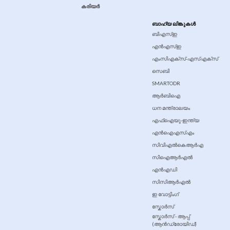
കരിയർ
ബാഹ്യ ലിങ്കുകൾ
ബിഎസ്ഇ
എൻഎസ്ഇ
എംസിഎക്സ്-എസ്എക്സ്
സെബി
SMARTODR
ആർബിഐ
ധന മന്ത്രാലയം
എഫ്‍ഐ‍യു-ഇന്ത്യ
എന്‍ഐ‍എസ്‍എം
സിവി‍എല്‍കെ‍ആര്‍എ
സിഐആർഎൽ
എൻഎഡി
സിസി‍ആര്‍എല്‍
ഇ വോട്ടിംഗ്
സ്കോര്‍സ്
സ്കോര്‍സ് - ആപ്പ്
(ആൻഡ്രോയിഡ്)