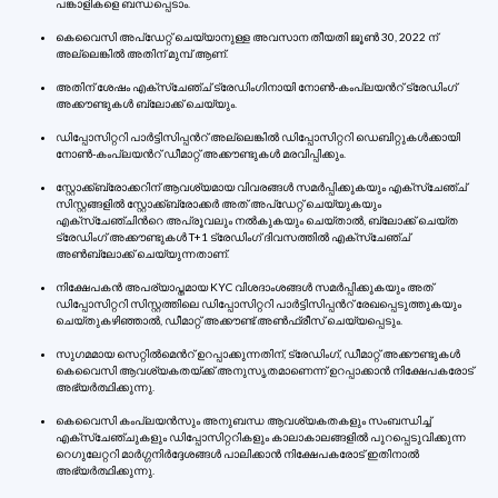
പങ്കാളികളെ ബന്ധപ്പെടാം.
കെവൈസി അപ്ഡേറ്റ് ചെയ്യാനുള്ള അവസാന തീയതി ജൂൺ 30, 2022 ന്
അല്ലെങ്കിൽ അതിന് മുമ്പ് ആണ്.
അതിന് ശേഷം എക്സ്ചേഞ്ച് ട്രേഡിംഗിനായി നോൺ-കംപ്ലയന്‍റ് ട്രേഡിംഗ്
അക്കൗണ്ടുകൾ ബ്ലോക്ക് ചെയ്യും.
ഡിപ്പോസിറ്ററി പാർട്ടിസിപ്പന്‍റ് അല്ലെങ്കിൽ ഡിപ്പോസിറ്ററി ഡെബിറ്റുകൾക്കായി
നോൺ-കംപ്ലയന്‍റ് ഡീമാറ്റ് അക്കൗണ്ടുകൾ മരവിപ്പിക്കും.
സ്റ്റോക്ക്ബ്രോക്കറിന് ആവശ്യമായ വിവരങ്ങൾ സമർപ്പിക്കുകയും എക്സ്ചേഞ്ച്
സിസ്റ്റങ്ങളിൽ സ്റ്റോക്ക്ബ്രോക്കർ അത് അപ്ഡേറ്റ് ചെയ്യുകയും
എക്സ്ചേഞ്ചിന്‍റെ അപ്രൂവലും നൽകുകയും ചെയ്താൽ, ബ്ലോക്ക് ചെയ്ത
ട്രേഡിംഗ് അക്കൗണ്ടുകൾ T+1 ട്രേഡിംഗ് ദിവസത്തിൽ എക്സ്ചേഞ്ച്
അൺബ്ലോക്ക് ചെയ്യുന്നതാണ്.
നിക്ഷേപകൻ അപര്യാപ്തമായ KYC വിശദാംശങ്ങൾ സമർപ്പിക്കുകയും അത്
ഡിപ്പോസിറ്ററി സിസ്റ്റത്തിലെ ഡിപ്പോസിറ്ററി പാര്‍ട്ടിസിപ്പന്‍റ് രേഖപ്പെടുത്തുകയും
ചെയ്തുകഴിഞ്ഞാൽ, ഡീമാറ്റ് അക്കൗണ്ട് അൺഫ്രീസ് ചെയ്യപ്പെടും.
സുഗമമായ സെറ്റിൽമെന്‍റ് ഉറപ്പാക്കുന്നതിന്, ട്രേഡിംഗ്, ഡീമാറ്റ് അക്കൗണ്ടുകൾ
കെവൈസി ആവശ്യകതയ്ക്ക് അനുസൃതമാണെന്ന് ഉറപ്പാക്കാൻ നിക്ഷേപകരോട്
അഭ്യർത്ഥിക്കുന്നു.
കെ‌വൈ‌സി കംപ്ലയൻസും അനുബന്ധ ആവശ്യകതകളും സംബന്ധിച്ച്
എക്സ്ചേഞ്ചുകളും ഡിപ്പോസിറ്ററികളും കാലാകാലങ്ങളിൽ പുറപ്പെടുവിക്കുന്ന
റെഗുലേറ്ററി മാർഗ്ഗനിർദ്ദേശങ്ങൾ പാലിക്കാൻ നിക്ഷേപകരോട് ഇതിനാൽ
അഭ്യർത്ഥിക്കുന്നു.