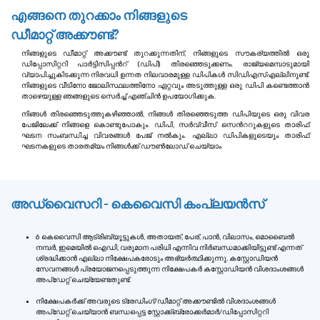
എങ്ങനെ തുറക്കാം നിങ്ങളുടെ
ഡീമാറ്റ് അക്കൗണ്ട്?
നിങ്ങളുടെ ഡീമാറ്റ് അക്കൗണ്ട് തുറക്കുന്നതിന്, നിങ്ങളുടെ സൗകര്യത്തിൽ ഒരു
ഡിപ്പോസിറ്ററി പാർട്ടിസിപ്പന്‍റ് (ഡിപി) തിരഞ്ഞെടുക്കണം. രാജ്യമെമ്പാടുമായി
വ്യാപിച്ചുകിടക്കുന്ന നിരവധി ഉന്നത നിലവാരമുള്ള ഡിപികൾ സിഡിഎസ്എല്ലിനുണ്ട്.
നിങ്ങളുടെ വീടിനോ ജോലിസ്ഥലത്തിനോ ഏറ്റവും അടുത്തുള്ള ഒരു ഡിപി കണ്ടെത്താൻ
താഴെയുള്ള ഞങ്ങളുടെ സെർച്ച് എഞ്ചിൻ ഉപയോഗിക്കുക.
നിങ്ങൾ തിരഞ്ഞെടുത്തുകഴിഞ്ഞാൽ, നിങ്ങൾ തിരഞ്ഞെടുത്ത ഡിപിയുടെ ഒരു വിവര
പേജിലേക്ക് നിങ്ങളെ കൊണ്ടുപോകും. ഡിപി, സർവ്വീസ് സെന്‍ററുകളുടെ താരിഫ്
ഘടന സംബന്ധിച്ച വിവരങ്ങൾ പേജ് നൽകും. എല്ലാ ഡിപികളുടെയും താരിഫ്
ഘടനകളുടെ താരതമ്യം നിങ്ങൾക്ക് ഡൗൺലോഡ് ചെയ്യാം
അഡ്വൈസറി - കെവൈസി കംപ്ലയൻസ്
6 കെ‌വൈ‌സി ആട്രിബ്യൂട്ടുകൾ, അതായത്, പേര്, പാൻ, വിലാസം, മൊബൈൽ
നമ്പർ, ഇമെയിൽ ഐഡി, വരുമാന പരിധി എന്നിവ നിർബന്ധമാക്കിയിട്ടുണ്ട് എന്നത്
ശ്രദ്ധിക്കാൻ എല്ലാ നിക്ഷേപകരോടും അഭ്യർത്ഥിക്കുന്നു. കസ്റ്റോഡിയൻ
സേവനങ്ങൾ പ്രയോജനപ്പെടുത്തുന്ന നിക്ഷേപകർ കസ്റ്റോഡിയൻ വിശദാംശങ്ങൾ
അപ്ഡേറ്റ് ചെയ്യേണ്ടതുണ്ട്.
നിക്ഷേപകർക്ക് അവരുടെ ട്രേഡിംഗ്/ഡീമാറ്റ് അക്കൗണ്ടിൽ വിശദാംശങ്ങൾ
അപ്‌ഡേറ്റ് ചെയ്യാൻ ബന്ധപ്പെട്ട സ്റ്റോക്ക്ബ്രോക്കർമാർ/ഡിപ്പോസിറ്ററി