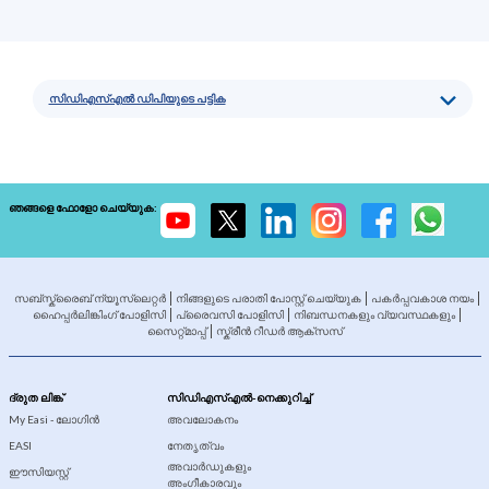
സിഡിഎസ്എൽ ഡിപിയുടെ പട്ടിക
ഞങ്ങളെ ഫോളോ ചെയ്യുക:
സബ്സ്ക്രൈബ് ന്യൂസ്‍ലെറ്റര്‍
നിങ്ങളുടെ പരാതി പോസ്റ്റ് ചെയ്യുക
പകർപ്പവകാശ നയം
ഹൈപ്പർലിങ്കിംഗ് പോളിസി
പ്രൈവസി പോളിസി
നിബന്ധനകളും വ്യവസ്ഥകളും
സൈറ്റ്മാപ്പ്
സ്ക്രീൻ റീഡർ ആക്സസ്
ദ്രുത ലിങ്ക്
സിഡിഎസ്എൽ-നെക്കുറിച്ച്
My Easi - ലോഗിന്‍
അവലോകനം
EASI
നേതൃത്വം
അവാർഡുകളും
ഈസിയസ്റ്റ്
അംഗീകാരവും