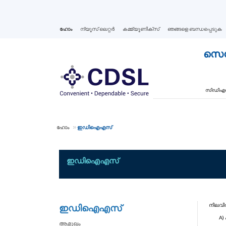
ഹോം
ന്യൂസ് ലെറ്റര്‍
കമ്മ്യൂണിക്സ്
ഞങ്ങളെ ബന്ധപ്പെടുക
സെൻട
സിഡിഎസ്
ഹോം
ഇഡിഐഎസ്
ഇഡിഐഎസ്
നിലവിൽ
ഇഡിഐഎസ്
A)
ആമുഖം