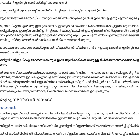
 ഡെലിവറി ഇൻസ്ട്രക്ഷൻ സ്ലിപ്പ് (ഡി‍ഐ‍എസ്)
 ഡിപ്പോസിറ്ററിയുടെ ഇലക്ട്രോണിക് ഇൻസ്ട്രക്ഷൻ പ്ലാറ്റ്‌ഫോമുകൾ (easiest)
 സ്റ്റോക്ക് ബ്രോക്കർമാർ/ഡിപ്പോസിറ്ററി പാർട്ടിസിപന്‍റുകൾ (ഡിപി) (ഇഡിഐഎസ്) എന്നിവയുടെ
, സിഡിഎസ്എൽ ഒരു ഇലക്ട്രോണിക് ഇൻസ്ട്രക്ഷൻ പ്ലാറ്റ്‍ഫോം സജ്ജീകരിച്ചിട്ടുണ്ട്. ഗുണഭ
സിറ്ററിയുടെ ഇലക്ട്രോണിക് ഇൻസ്ട്രക്ഷൻ പ്ലാറ്റ്‌ഫോമിൽ ഇലക്ട്രോണിക് നിർദ്ദേശങ്ങൾ സമർപ്
യം ഇന്‍റർനെറ്റിൽ സിഡിഎസ്എൽ വെബ്സൈറ്റിലും myeasi എന്ന സിഡിഎസ്എൽ മൊബൈൽ ആപ്പി
്കിലും നിർദ്ദേശങ്ങൾ നൽകാൻ ക്ലയൻ്റിനെ അനുവദിക്കുന്നു.
 സൗകര്യം വാഗ്ദാനം ചെയ്യുന്ന സിഡിഎസ്എൽ ഡിപിഎസ്-ന്‍റെ ഇലക്ട്രോണിക് ഇൻസ്ട്രക്ഷൻ പ
ശങ്ങൾ സമർപ്പിക്കാം.
ോസിറ്ററി വഴി ഇഡിഐ ട്രാൻസാക്ഷനുകളുടെ ആധികാരികതയ്ക്കുള്ള ടിപിൻ (ട്രാൻസാക്ഷൻ പേഴ
ാനം:
ിഐഎസ് സൗകര്യം പ്രയോജനപ്പെടുത്താൻ ആഗ്രഹിക്കുന്ന ഓരോ ബിഒ-ക്കും ഡിപ്പോസിറ്ററി ഒരു ട
ിയിക്കുന്നതാണ്. ഇഡിഐഎസ് എക്സിക്യൂട്ട് ചെയ്യുമ്പോഴെല്ലാം ബിഒ അതേ ടിപിൻ എന്‍റർ ചെ
്റർ ചെയ്യുന്നതിനായി സ്റ്റോക്ക് ബ്രോക്കർ/ഡിപ്പോസിറ്ററി പാർട്ടിസിപ്പന്‍റ് (ഡിപി) പോർട്ടൽ
പിൻ ജനറേറ്റ് ചെയ്യുകയും ഡിപ്പോസിറ്ററി ബൈ ബിഒ-യിലേക്ക് അറിയിക്കുകയും ചെയ്യുന്നതിനാ
യ്യുകയും ചെയ്യുന്നതിനാൽ, ടിപിൻ-ന്‍റെ രഹസ്യാത്മകത ഉറപ്പാക്കുന്നു.
ഐഎസ്-ൻ്റെ പ്രോസസ്
ിൻ ജനറേഷൻ:
 ഇ-ഡിഐഎസ്-നായി രജിസ്റ്റർ ചെയ്ത ഡിപികൾക്ക്, ഡിപ്പോസിറ്ററി അവരുടെ ബിഒകൾക്ക് ടിപിൻ നമ്പ
ിസ്റ്റർ ചെയ്ത മൊബൈൽ നമ്പറിലേക്കും ഇമെയിൽ ഐഡിയിലേക്കും ടിപിൻ അയക്കുന്നതാണ്.
. രജിസ്റ്റർ ചെയ്ത ഡിപിയുടെ ബിഒ-ക്ക് ഡിപ്പോസിറ്ററി സിസ്റ്റത്തിലേക്ക് അഭ്യർത്ഥന സമർപ്പിച്ച് ടിപ
i. ഡിപി-കൾക്ക് ടിപിൻ-ൽ നിയന്ത്രണം/ആക്സസ് ഇല്ല, അതായത് വിസിബിലിറ്റി, എഡിറ്റ് അല്ലെങ്