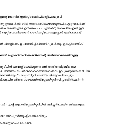
 ഇലക്ട്രോണിക് ഇൻസ്ട്രക്ഷൻ പ്ലാറ്റ്‌ഫോമുകൾ
ോക്തൃ ഉടമകൾക്ക് (ബിഒ) അല്ലെങ്കിൽ അവരുടെ പിഒഎ ഉടമകൾക്ക്
പിക്കാം. സിഡിഎസ്എൽ-ന് easiest എന്ന ഒരു സൗകര്യം ഉണ്ട്. ഈ
ലും ലഭ്യമാണ്. ഈ പ്ലാറ്റ്‌ഫോം എപ്പോൾ എവിടെവെച്ച്
്ലാറ്റ്‍ഫോം ഉപയോഗിച്ച് ക്ലയന്‍റുകൾക്കും ഇലക്ട്രോണിക്
്സണൽ ഐഡന്‍റിഫിക്കേഷൻ നമ്പർ) അടിസ്ഥാനമാക്കിയുള്ള
ിപിൻ ജനറേറ്റ് ചെയ്യുന്നതാണ്, അത് നേരിട്ട് ബിഒ-യെ
യ്യണം. ടിപിൻ-ന്‍റെ രഹസ്യസ്വഭാവം ഉറപ്പാക്കുന്നതിന് ടിപിൻ
/മൊബൈൽ ആപ്പ് ഡിപ്പോസിറ്ററി വെബ് പേജ് ആവശ്യപ്പെടും.
ൽ, ആധികാരികത സമയത്ത് ഡിപ്പോസിറ്ററി സിസ്റ്റത്തിൽ എന്‍റർ
ർ സൃഷ്ടിക്കും. ഡിപ്പോസിറ്ററിയിൽ രജിസ്റ്റർ ചെയ്ത ബിഒകളുടെ
ിൻ മാറ്റാൻ/പുനർസൃഷ്ടിക്കാൻ കഴിയും.
കിൽ സ്റ്റോറിംഗ് ഓപ്ഷൻ