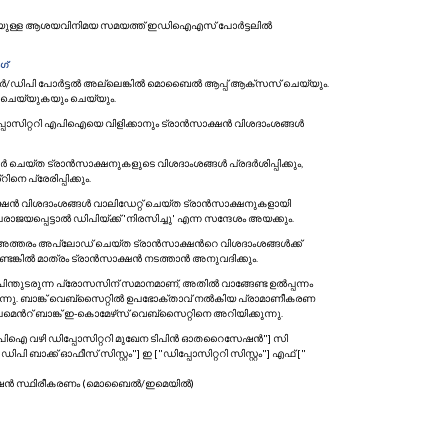
ിയുമായുള്ള ആശയവിനിമയ സമയത്ത് ഇഡിഐഎസ് പോർട്ടലിൽ
ഗ്
ോക്കർ/ഡിപി പോർട്ടൽ അല്ലെങ്കിൽ മൊബൈൽ ആപ്പ് ആക്സസ് ചെയ്യും.
 ചെയ്യുകയും ചെയ്യും.
്പോസിറ്ററി എപിഐയെ വിളിക്കാനും ട്രാൻസാക്ഷൻ വിശദാംശങ്ങൾ
റർ ചെയ്ത ട്രാൻസാക്ഷനുകളുടെ വിശദാംശങ്ങൾ പ്രദർശിപ്പിക്കും,
െ പ്രേരിപ്പിക്കും.
ാക്ഷൻ വിശദാംശങ്ങൾ വാലിഡേറ്റ് ചെയ്ത ട്രാൻസാക്ഷനുകളായി
ജയപ്പെട്ടാൽ ഡിപിയ്ക്ക് 'നിരസിച്ചു' എന്ന സന്ദേശം അയക്കും.
. അത്തരം അപ്‌ലോഡ് ചെയ്ത ട്രാൻസാക്ഷന്‍റെ വിശദാംശങ്ങൾക്ക്
്ടെങ്കിൽ മാത്രം ട്രാൻസാക്ഷൻ നടത്താൻ അനുവദിക്കും.
ിന്തുടരുന്ന പ്രോസസിന് സമാനമാണ്, അതിൽ വാങ്ങേണ്ട ഉൽപ്പന്നം
്കുന്നു. ബാങ്ക് വെബ്‌സൈറ്റിൽ ഉപഭോക്താവ് നൽകിയ പ്രാമാണീകരണ
്‍റ് ബാങ്ക് ഇ-കൊമേഴ്‌സ് വെബ്‌സൈറ്റിനെ അറിയിക്കുന്നു.
["എപിഐ വഴി ഡിപ്പോസിറ്ററി മുഖേന ടിപിൻ ഓതറൈസേഷൻ"] സി
ി ബാക്ക് ഓഫീസ് സിസ്റ്റം"] ഇ ["ഡിപ്പോസിറ്ററി സിസ്റ്റം"] എഫ് ["
സിക്യൂഷൻ സ്ഥിരീകരണം (മൊബൈൽ/ഇമെയിൽ)