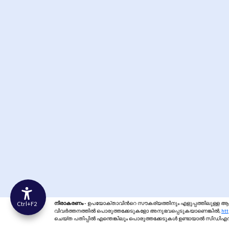
സ്ഥിര
അയക്ക
നിരാകരണം -
ഉപയോക്താവിന്‍റെ സൗകര്യത്തിനും എളുപ്പത്തിലുള്ള ആക
Ctrl+F2
വിവർത്തനത്തിൽ പൊരുത്തക്കേടുകളോ അനുഭവപ്പെടുകയാണെങ്കിൽ,
htt
ചെയ്ത പതിപ്പിൽ എന്തെങ്കിലും പൊരുത്തക്കേടുകൾ ഉണ്ടായാൽ സിഡിഎസ