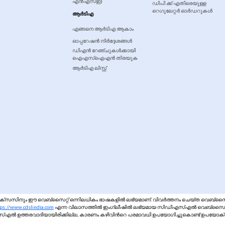
എൻഎസ്ഇ)
ഡിപി ക്ക് എതിരെയുള്ള
ീകരണം
റെഗുലേറ്റർ ഓർഡറുകൾ
ുന്നതാണ്.
ആർടിഎ
എങ്ങനെ ആർടിഎ ആകാം
ഓപ്പറേഷൻ നിർദ്ദേശങ്ങൾ
ഡിഎന്‍ റേഞ്ചുകൾക്കായി
ഐഎസ്ഐഎൻ തിരയുക
ആര്‍ടി‍എ ലിസ്റ്റ്
്സസിനും ഈ വെബ്‌സൈറ്റ് ഒന്നിലധികം ഭാഷകളിൽ ലഭ്യമാണ്. വിവർത്തനം ചെയ്‌ത വെബ്‌സൈറ്റ
ps://www.cdslindia.com
എന്ന വിലാസത്തിൽ ഇംഗ്ലീഷിൽ ലഭ്യമായ സിഡിഎസ്എൽ വെബ്‌സൈറ്റ് പ
്എൽ ഉത്തരവാദിയായിരിക്കില്ല, കാരണം കഴിവിന്‍റെ പരമാവധി ഉപയോഗിച്ചുകൊണ്ട് ഉപയോക്താ