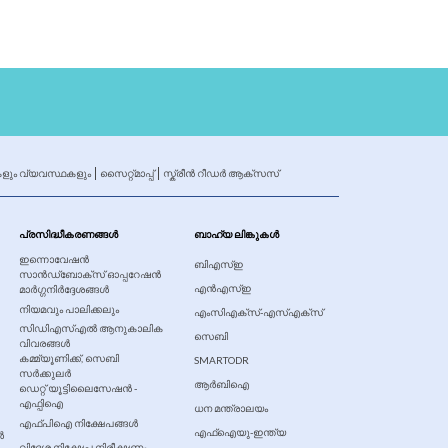
ളും വ്യവസ്ഥകളും
സൈറ്റ്മാപ്പ്
സ്ക്രീൻ റീഡർ ആക്സസ്
പ്രസിദ്ധീകരണങ്ങൾ
ബാഹ്യ ലിങ്കുകൾ
ഇന്നൊവേഷൻ
ബിഎസ്ഇ
സാൻഡ്ബോക്സ് ഓപ്പറേഷൻ
എൻഎസ്ഇ
മാർഗ്ഗനിർദ്ദേശങ്ങൾ
നിയമവും പാലിക്കലും
എംസിഎക്സ്-എസ്എക്സ്
സിഡിഎസ്എൽ ആനുകാലിക
സെബി
വിവരങ്ങൾ
കമ്മ്യൂണിക്ക്, സെബി
SMARTODR
സർക്കുലർ
ആർബിഐ
ഡെറ്റ് യൂട്ടിലൈസേഷൻ -
എഫ്പിഐ
ധന മന്ത്രാലയം
എഫ്‌പിഐ നിക്ഷേപങ്ങൾ
എഫ്‍ഐ‍യു-ഇന്ത്യ
ൾ
വിദേശ നിക്ഷേപ നിരീക്ഷണം