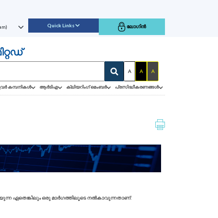
Quick Links
ലോഗിൻ
റ്റഡ്
A
A
A
വർ കമ്പനികൾ
ആർടിഎ
ക്ലിയറിംഗ് മെംബർ
പ്രസിദ്ധീകരണങ്ങൾ
പറയുന്ന ഏതെങ്കിലും ഒരു മാർഗത്തിലൂടെ നൽകാവുന്നതാണ്: