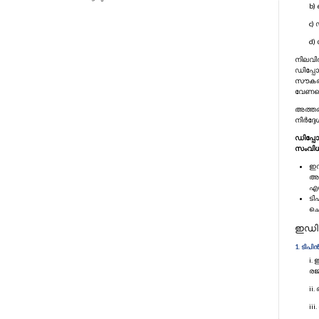
b)
c)
d)
നിലവിൽ
ഡിപ്പോ
സൗകര്
വേണമെങ
അത്തരം
നിർദ്ദേ
ഡിപ്പ
സംവിധ
ഇഡ
അറ
എൻ
ടി
ചെ
ഇഡി
1. ടിപ
i.
രജ
ii
ii