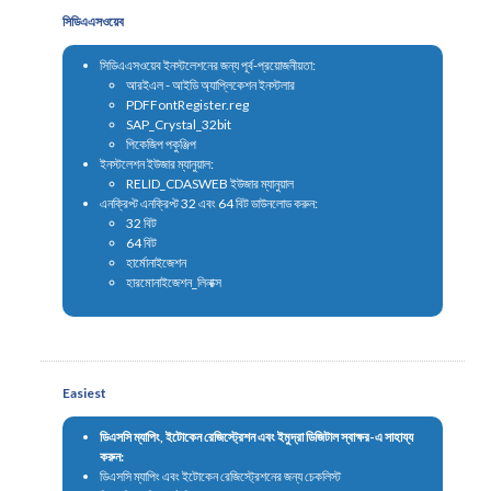
সিডিএএসওয়েব
সিডিএএসওয়েব ইনস্টলেশনের জন্য পূর্ব-প্রয়োজনীয়তা:
আরইএল - আইডি অ্যাপ্লিকেশন ইনস্টলার
PDFFontRegister.reg
SAP_Crystal_32bit
পিকেজিপ পকুঞ্জিপ
ইনস্টলেশন ইউজার ম্যানুয়াল:
RELID_CDASWEB ইউজার ম্যানুয়াল
এনক্রিপ্ট এনক্রিপ্ট 32 এবং 64 বিট ডাউনলোড করুন:
32 বিট
64 বিট
হার্মোনাইজেশন
হারমোনাইজেশন_লিনাক্স
Easiest
ডিএসসি ম্যাপিং, ইটোকেন রেজিস্ট্রেশন এবং ইমুদ্রা ডিজিটাল স্বাক্ষর-এ সাহায্য
করুন:
ডিএসসি ম্যাপিং এবং ইটোকেন রেজিস্ট্রেশনের জন্য চেকলিস্ট