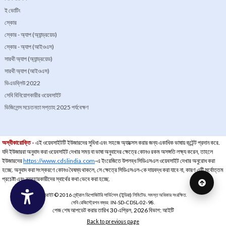
ই ভোটিং
স্কোর
স্কোর - অ্যাপ (অ্যান্ড্রয়েড)
স্কোর - অ্যাপ (আইওএস)
সারথী অ্যাপ (অ্যান্ড্রয়েড)
সারথী অ্যাপ (আইওএস)
ভিএডব্লিউ 2022
সেবি বিনিয়োগকারীর ওয়েবসাইট
ভিজিলেন্স সচেতনতা সপ্তাহ 2025 পর্যবেক্ষণ
অস্বীকারোক্তি -
এই ওয়েবসাইটটি ইউজারদের সুবিধা এবং সহজে অ্যাক্সেস করার জন্য একাধিক ভাষায় কন্টেন্ট প্রদান করে.
যদি ইউজাররা অনুবাদ করা ওয়েবসাইট দেখার সময় বা ভাষা অনুবাদের ক্ষেত্রে কোনও রকম অসঙ্গতি লক্ষ্য করেন, তাহলে
ইউজারদের
https://www.cdslindia.com
-এ ইংরেজিতে উপলব্ধ সিডিএসএল ওয়েবসাইট দেখার অনুরোধ করা
হচ্ছে. অনুবাদ করা সংস্করণে কোনও বৈষম্য থাকলে, সে ক্ষেত্রে সিডিএসএল-কে দায়বদ্ধ করা যাবে না, কারণ এটি সর্বোত্তম
প্রচেষ্টা এবং ব্যবহারকারীদের স্বার্থের কথা ভেবে করা হচ্ছে.
ওপরে ফিরে য
কপিরাইট © 2016 সেন্ট্রাল ডিপোজিটরি সার্ভিসেস (ইন্ডিয়া) লিমিটেড. সমস্ত অধিকার সংরক্ষিত.
সেবি রেজিস্ট্রেশন নম্বর: IN-SD-CDSL-02-98.
পেজ শেষ আপডেট করার তারিখ 30 এপ্রিল, 2026 বিভাগ: আইটি
Back to previous page