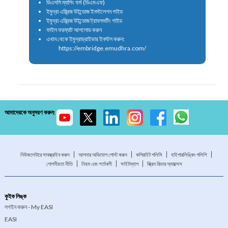
ডিএসসি ম্যাপিং ফর্ম (ডিএমএফ)
ইমুদ্রা এম্ব্রিজ উইন্ডোজ ইনস্টলেশন গাইড
ইমুদ্রা এম্ব্রিজ উইন্ডোজ ট্রাবলশুটিং গাইড
ফাইল ফরম্যাট আপলোড করুন
এখান থেকে ইমুদ্রাড্রাইভার ইনস্টল করুন:
https://embridge.emudhra.com/
আমাদেরকে অনুসরণ করুন:
নিউজলেটারে সাবস্ক্রাইব করুন
আপনার অভিযোগ পোস্ট করুন
কপিরাইট পলিসি
হাইপারলিঙ্কিং পলিশি
গোপনীয়তা নীতি
নিয়ম এবং শর্তাবলী
সাইটম্যাপ
স্ক্রিন রিডার অ্যাক্সেস
কুইক লিঙ্ক
লগইন করুন - My EASI
EASI