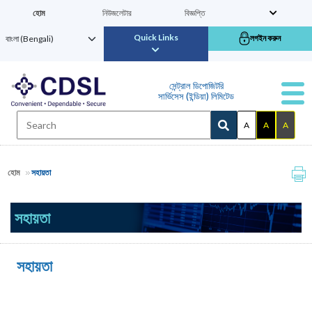
হোম
নিউজলেটার
বিজ্ঞপ্তি
Quick Links
লগইন করুন
সেন্ট্রাল ডিপোজিটরি
সার্ভিসেস (ইন্ডিয়া) লিমিটেড
A
A
A
হোম
সহায়তা
সহায়তা
সহায়তা