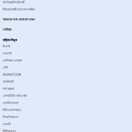
থট লিডারশিপ রিপোর্ট
বিনিয়োগকারী সচেতনতা কমিক্স
আমাদের সঙ্গে যোগাযোগ করুন
কেরিয়ার
বাহ্যিক লিঙ্ক
বিএসই
এনএসই
এমসিএক্স-এসএক্স
সেবি
SMARTODR
আরবিআই
অর্থ মন্ত্রক
এফআইইউ-আইএনডি
এনআইএসএম
সিভিএলকেআরএ
সিআইআরএল
এনএডি
সিসিআরএল