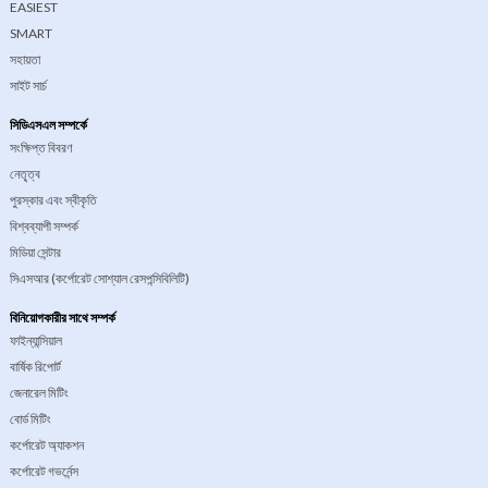
EASIEST
SMART
সহায়তা
সাইট সার্চ
সিডিএসএল সম্পর্কে
সংক্ষিপ্ত বিবরণ
নেতৃ্ত্ব
পুরস্কার এবং স্বীকৃতি
বিশ্বব্যাপী সম্পর্ক
মিডিয়া সেন্টার
সিএসআর (কর্পোরেট সোশ্যাল রেসপন্সিবিলিটি)
বিনিয়োগকারীর সাথে সম্পর্ক
ফাইন্যান্সিয়াল
বার্ষিক রিপোর্ট
জেনারেল মিটিং
বোর্ড মিটিং
কর্পোরেট অ্যাকশন
কর্পোরেট গভর্নেন্স