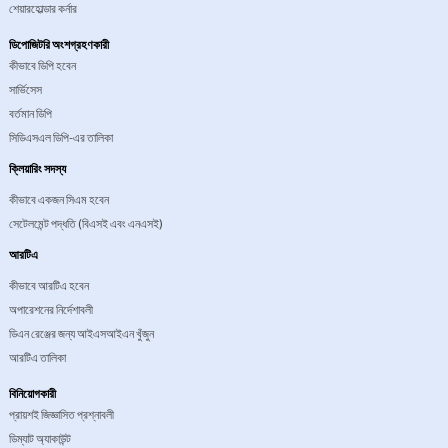
শেয়ারহোল্ডার কর্নার
ডিপোজিটরি অংশগ্রহণকারী
কীভাবে ডিপি হবেন
সার্ভিসেস
বর্তমান ডিপি
সিডিএসএল ডিপি-এর তালিকা
ক্লিয়ারিং সদস্য
কীভাবে একজন সিএম হবেন
সেটেলমেন্ট পদ্ধতি (বিএসই এবং এনএসই)
আরটিএ
কীভাবে আরটিএ হবেন
অপারেশনের নির্দেশাবলী
ডিএন রেঞ্জের জন্য আইএসআইএন খুঁজুন
আরটিএ তালিকা
বিনিয়োগকারী
প্রায়শই জিজ্ঞাসিত প্রশ্নাবলী
ডিম্যাট অ্যাকাউন্ট